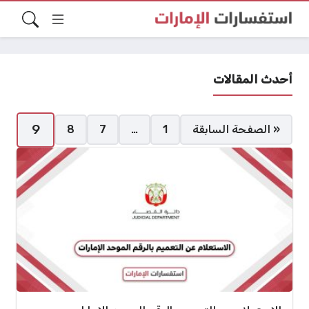
أحدث المقالات
صفحات:
9
« الصفحة السابقة
1
…
7
8