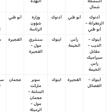
السمحة
النهدة
شمال
أدنوك
أبو ظبي
أدنوك
وزارة
أبو ظبي
الزعفرانة –
شؤون
أبو ظبي
الرئاسة
ا
أينوك –
رأس
اينوك
سنشري
الفجيرة
س
الذيب –
الخيمة
مول –
مقابل
الفجيرة
سيراميك
راس
الخيمة
أينوك –
الفجيرة
اينوك
سوبر
عجمان
سو
الفصائل
ماركت
ا
المنامة –
عجمان
مول –
الرميلة