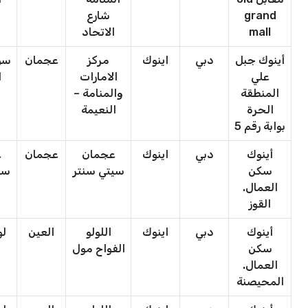
grand
شارع
mall
الاتحاد
أينوك جبل
دبي
اينوك
مركز
عجمان
سو
علي
الامارات
ا
المنطقة
والمنامة –
الحرة
النعيمة
بوابة رقم 5
أينوك
دبي
اينوك
عجمان
عجمان
ع
سكن
سيتي سنتر
سي
العمال.
القوز
أينوك
دبي
اينوك
اللولو
العين
لو
سكن
الفواح مول
العمال.
المحيصنة