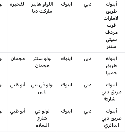
أينوك
دبي
اينوك
اللولو هايبر
الفجيرة
لو
طريق
ماركت دبا
الامارات
قرب
مردف
سيتي
سنتر
أينوك
دبي
اينوك
لولو سنتر
عجمان
لو
طريق
عجمان
جميرا
أينوك
دبي
اينوك
لولو في بني
أبو ظبي
لو
طريق دبي
ياس
– شارقة
أينوك
دبي
اينوك
لولو في
أبو ظبي
لو
طريق دبي
شارع
الدائري
السلام