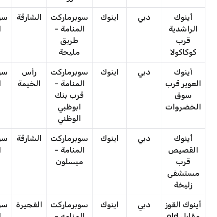
أينوك
دبي
اينوك
سوبرماركت
الشارقة
سو
الراشدية
المنامة –
ا
قرب
طريق
كوكاكولا
مليحة
أينوك
دبي
اينوك
سوبرماركت
رأس
سو
العوير قرب
المنامة –
الخيمة
ا
سوق
قرب بنك
الخضروات
ابوظبي
الوظني
أينوك
دبي
اينوك
سوبرماركت
الشارقة
سو
القصيص
المنامة –
ا
قرب
ميسلون
مستشفى
زليخة
أينوك القوز
دبي
اينوك
سوبرماركت
الفجيرة
سو
مقابل old
المنامه –
ا