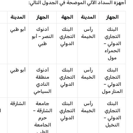
أجهزة السداد الآلي الموضحة في الجدول التالي:
الجهاز
المدينة
الجهة
الجهاز
المدينة
البنك
رأس
البنك
أدنوك
أبو ظبي
التجاري
الخيمة
التجاري
النصر – أبو
الدولي –
الدولي
ظبي
الحمراء
مول
البنك
رأس
البنك
أدنوك
أبو ظبي
التجاري
الخيمة
التجاري
منطقة
الدولي –
الدولي
النادي
المنار مول
السياحي
البنك
رأس
البنك
جامعة
الشارقة
التجاري
الخيمة
التجاري
الشارقة –
ا
الدولي –
الدولي
حرم
النخيل
الجامعة
الطبي