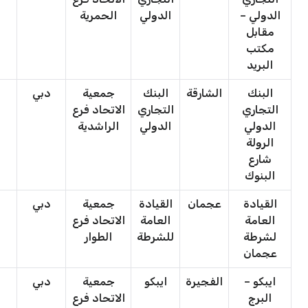
الدولي –
الدولي
الحمرية
مقابل
مكتب
البريد
البنك
الشارقة
البنك
جمعية
دبي
ج
التجاري
التجاري
الاتحاد فرع
ا
الدولي
الدولي
الراشدية
الرولة
شارع
البنوك
القيادة
عجمان
القيادة
جمعية
دبي
ج
العامة
العامة
الاتحاد فرع
ا
لشرطة
للشرطة
الطوار
عجمان
ايبكو –
الفجيرة
ايبكو
جمعية
دبي
ج
البرج
الاتحاد فرع
ا